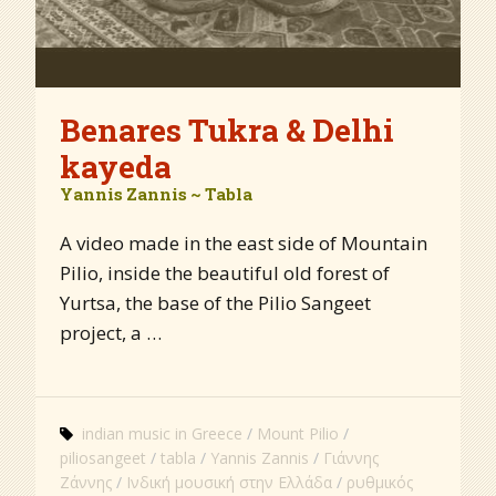
Benares Tukra & Delhi
kayeda
Yannis Zannis ~ Tabla
A video made in the east side of Mountain
Pilio, inside the beautiful old forest of
Yurtsa, the base of the Pilio Sangeet
project, a …
indian music in Greece
Mount Pilio
piliosangeet
tabla
Yannis Zannis
Γιάννης
Ζάννης
Ινδική μουσική στην Ελλάδα
ρυθμικός