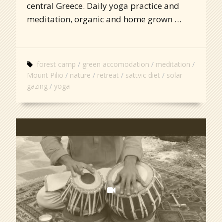
central Greece. Daily yoga practice and
meditation, organic and home grown …
forest camp
green accomodation
meditation
Mount Pilio
nature
retreat
sattvic diet
solar
gazing
yoga