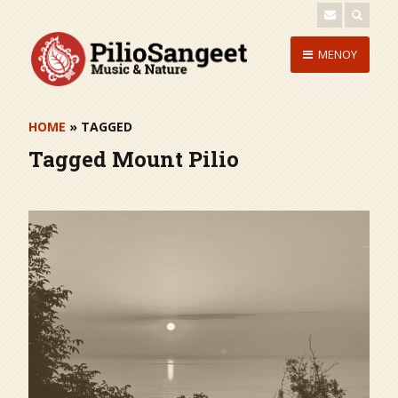
Skip
to
Skip
MENOY
content
to
content
HOME
» TAGGED
Tagged
Mount Pilio