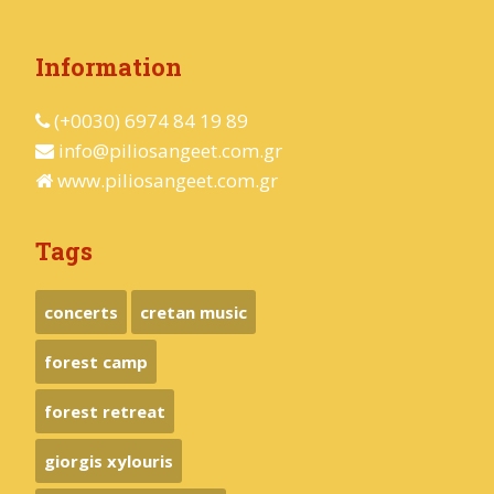
Information
(+0030) 6974 84 19 89
info@piliosangeet.com.gr
www.piliosangeet.com.gr
Tags
concerts
cretan music
forest camp
forest retreat
giorgis xylouris