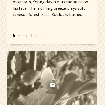
mountain, Young dawn puts radiance on
his face; The morning breeze plays soft
tuneson forest trees; Boulders bathed …
Mount Pilio
nature