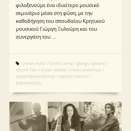
φιλοξενούμε ένα ιδιαίτερο μουσικό
σεμινάριο μέσα στη φύση, με την
καθοδήγηση του σπουδαίου Κρητικού
μουσικού Γιώργη Ξυλούρη και του
συνεργάτη του …
cretan music
forest camp
giorgis xylouris
Mount Pilio
music retreat
music workshop
εργαστήρι/workshop
κρητικό λαούτο
ψαρογιώργης