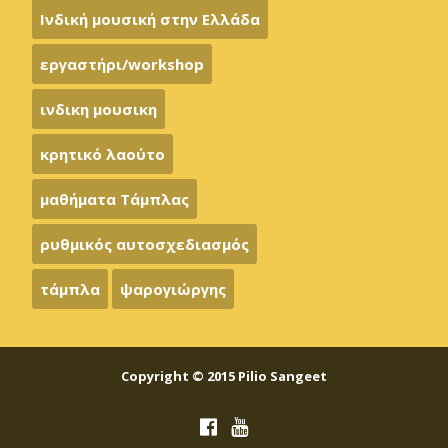
Ινδική μουσική στην Ελλάδα
εργαστήρι/workshop
ινδικη μουσικη
κρητικό λαούτο
μαθήματα Τάμπλας
ρυθμικός αυτοσχεδιασμός
τάμπλα
ψαρογιώργης
Copyright © 2015 Pilio Sangeet
F
Y
a
o