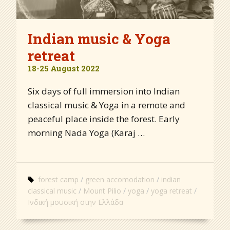
Indian music & Yoga
retreat
18-25 August 2022
Six days of full immersion into Indian
classical music & Yoga in a remote and
peaceful place inside the forest. Early
morning Nada Yoga (Karaj …
forest camp
green accomodation
indian
classical music
Mount Pilio
yoga
yoga retreat
Ινδική μουσική στην Ελλάδα