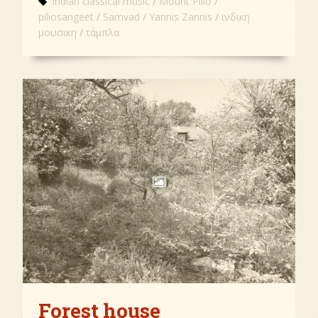
indian classical music
Mount Pilio
piliosangeet
Samvad
Yannis Zannis
ινδικη
μουσικη
τάμπλα
Forest house