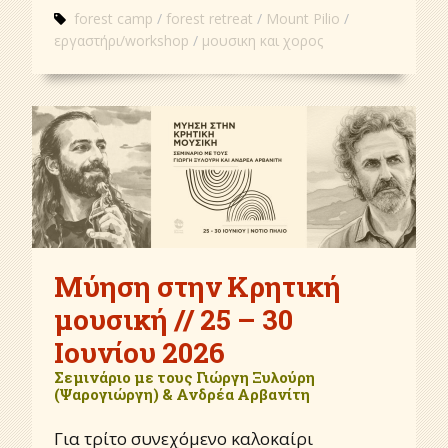
forest camp
forest retreat
Mount Pilio
εργαστήρι/workshop
μουσικη και χορος
Μύηση στην Κρητική
μουσική // 25 – 30
Ιουνίου 2026
Σεμινάριο με τους Γιώργη Ξυλούρη
(Ψαρογιώργη) & Ανδρέα Αρβανίτη
Για τρίτο συνεχόμενο καλοκαίρι