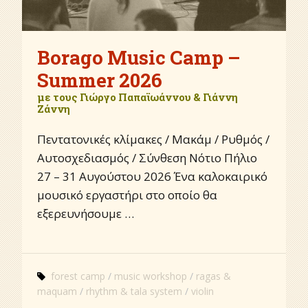
Borago Music Camp –
Summer 2026
με τους Γιώργο Παπαϊωάννου & Γιάννη
Ζάννη
Πεντατονικές κλίμακες / Μακάμ / Ρυθμός /
Αυτοσχεδιασμός / Σύνθεση Νότιο Πήλιο
27 – 31 Αυγούστου 2026 Ένα καλοκαιρικό
μουσικό εργαστήρι στο οποίο θα
εξερευνήσουμε …
forest camp
music workshop
ragas &
maquam
rhythm & tala system
violin