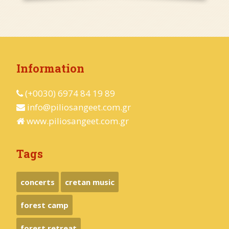
Information
(+0030) 6974 84 19 89
info@piliosangeet.com.gr
www.piliosangeet.com.gr
Tags
concerts
cretan music
forest camp
forest retreat