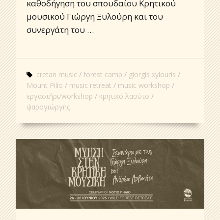
καθοδήγηση του σπουδαίου Κρητικού
μουσικού Γιώργη Ξυλούρη και του
συνεργάτη του …
cretan music
forest camp
giorgis xylouris
Mount Pilio
music retreat
music workshop
εργαστήρι/workshop
κρητικό λαούτο
ψαρογιώργης