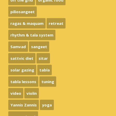
off the grid
organic food
piliosangeet
ragas & maquam
retreat
rhythm & tala system
Samvad
sangeet
sattvic diet
sitar
solar gazing
tabla
tabla lessons
tuning
video
violin
Yannis Zannis
yoga