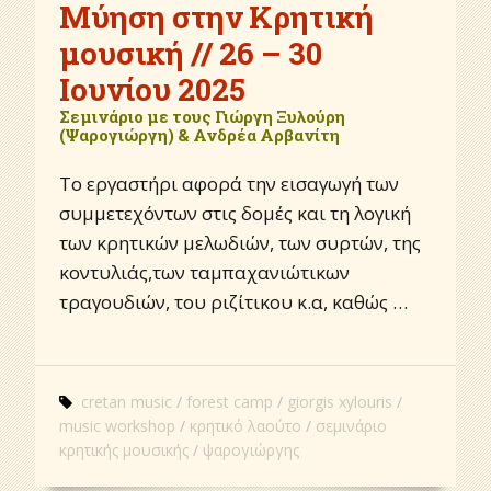
Μύηση στην Κρητική
μουσική // 26 – 30
Ιουνίου 2025
Σεμινάριο με τους Γιώργη Ξυλούρη
(Ψαρογιώργη) & Ανδρέα Αρβανίτη
Το εργαστήρι αφορά την εισαγωγή των
συμμετεχόντων στις δομές και τη λογική
των κρητικών μελωδιών, των συρτών, της
κοντυλιάς,των ταμπαχανιώτικων
τραγουδιών, του ριζίτικου κ.α, καθώς …
cretan music
forest camp
giorgis xylouris
music workshop
κρητικό λαούτο
σεμινάριο
κρητικής μουσικής
ψαρογιώργης